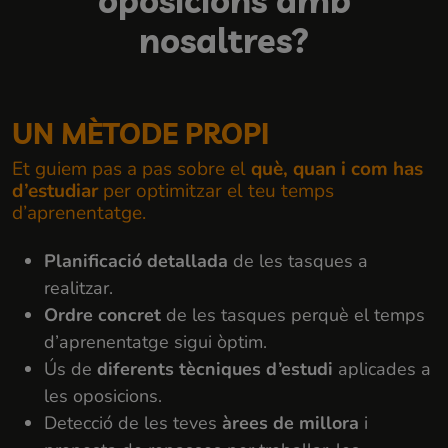
oposicions amb
nosaltres?
UN MÈTODE PROPI
Et guiem pas a pas sobre el
què, quan i com has
d’estudiar
per optimitzar el teu temps
d’aprenentatge.
Planificació detallada
de les tasques a
realitzar.
Ordre concret
de les tasques perquè el temps
d’aprenentatge sigui òptim.
Ús de
diferents tècniques d’estudi
aplicades a
les oposicions.
Detecció de les teves
àrees de millora
i