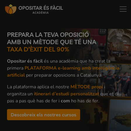
PREPARA LA TEVA OPOSICIÓ
AMB UN MÈTODE QUE TÉ UNA
TAXA D’ÈXIT DEL 90%
Opositar és fàcil
és una acadèmia que ha creat la
primera
PLATAFORMA
e-learning amb intel·ligència
artificial
per preparar oposicions a Catalunya.
La plataforma aplica el nostre
MÈTODE
propi
i
organitza un
itinerari d’estudi personalitzat
que et diu
pas a pas què has de fer i
com
ho has de fer.
Descobreix els nostres cursos