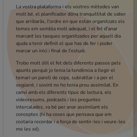
La vostra plataforma i els vostres mètodes van
Cristian (opositor mossos)
molt bé, el planificador dóna tranquil·litat de saber
Erika (opositora mossos)
que arribaràs, l'ordre en que estan organitzats els
La metodología me parece muy buena. Nunca
antes había estudiado así la verdad. Se repiten
muchas veces los conceptos, aspecto que ayuda a
temes em sembla molt adequat, i el fet d'anar
marcant les tasques organitzades per aquell dia
interiorizarlos.[...]
ajuda a tenir definit el que has de fer i poder
La parte de desengranaje esta genial, puesto q
acabas de asimilar todos los conocimientos 
cada tema y además, después tienes el exam
para acabar de ver si algún concepto no te hab
Carlos (opositor Guàrdia Urbana)
marcar un inici i final de l'estudi.
Sergi (opositor aux. adm. ajuntament)
Lydia (opositora aux adm gene)
ME GUSTA!!!!! Lo has enfocado muy muy bien
para que cada alumno pueda acceder al curso con
Trobo molt útil el fet dels diferents passos pels
Molt bona sensació per ara. Enhorabona
L'aplicatiu que heu fet és una passada. Fa que
el tiempo disponible! 💪💪
apunts perquè jo tenia la tendència a llegir el
quedado claro.
realment estudiïs.
Buenos días, el curso me tiene fascinada, tiene muy buena metodología y te ayuda a memorizar de una manera dinámica, a mi me cuesta un poco la comprensión total de la lectura en catalán por falta de costumbres, pero gracias a los videos resumenes me facilita el entendimiento y al tratarse de vídeos de corta duración no permite que te agobies. Por mi experiencia este método es el que mejor me funciona.
temari un parell de cops, subratllar i a per el
No os voy a engañar, es una metodología que
requiere dedicar muchas horas y requiere de
mucho esfuerzo ( pero bueno, quien algo quiere
algo le cuesta). A destacar, el hecho de tener
objetivos establecidos estas más concentrado en
següent, i sovint no ho tenia prou assimilat. En
Estaba algo asustada por la extensión del
temario, en cambio al conocer la plataforma y empezar a estudiar habéis conseguido que esté el doble de motivada. Muchísimas gracias y
canvi amb els diferents tipus de lectura, els
videoresums, podcasts i les preguntes
intercalades, va bé per anar assimilant els
lo que haces.
sobretodo ENHORABUENA!
conceptes (hi ha coses que pensava que em
costaria recordar i a força de sentir-les i veure-les
me les sé).