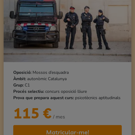
Oposició:
Mossos d’esquadra
Àmbit:
autonòmic Catalunya
Grup:
C1
Procés selectiu:
concurs oposició lliure
Prova que prepara aquest curs:
psicotècnics aptitudinals
115
€
/ mes
Matricular-me!