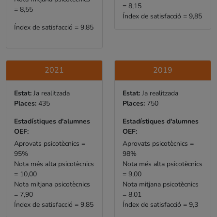
= 8,15
= 8,55
Índex de satisfacció = 9,85
Índex de satisfacció = 9,85
2021
2019
Estat:
Ja realitzada
Estat:
Ja realitzada
Places:
435
Places:
750
Estadístiques d'alumnes
Estadístiques d'alumnes
OEF:
OEF:
Aprovats psicotècnics =
Aprovats psicotècnics =
95%
98%
Nota més alta psicotècnics
Nota més alta psicotècnics
= 10,00
= 9,00
Nota mitjana psicotècnics
Nota mitjana psicotècnics
= 7,90
= 8,01
Índex de satisfacció = 9,85
Índex de satisfacció = 9,3