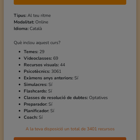
Tipus:
Al teu ritme
Modalitat:
Online
Idioma:
Català
Què inclou aquest curs?
Temes:
29
Videoclasses:
69
Recursos visuals:
44
Psicotècnics:
3061
Exàmens anys anteriors:
Sí
Simulacres:
Sí
Flashcards:
Sí
Classes de resolució de dubtes:
Optatives
Preparador:
Sí
Planificador:
Sí
Coach:
Sí
A la teva disposició un total de
3401
recursos