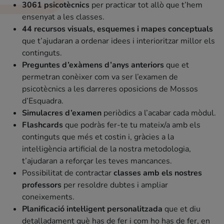
3061 psicotècnics
per practicar tot allò que t’hem
ensenyat a les classes.
44 recursos visuals, esquemes i mapes conceptuals
que t’ajudaran a ordenar idees i interioritzar millor els
continguts.
Preguntes d’exàmens d’anys anteriors
que et
permetran conèixer com va ser l’examen de
psicotècnics a les darreres oposicions de Mossos
d’Esquadra.
Simulacres d’examen
periòdics a l’acabar cada mòdul.
Flashcards
que podràs fer-te tu mateix/a amb els
continguts que més et costin i, gràcies a la
intel·ligència artificial de la nostra metodologia,
t’ajudaran a reforçar les teves mancances.
Possibilitat de contractar
classes amb els nostres
professors
per resoldre dubtes i ampliar
coneixements.
Planificació intel·ligent personalitzada
que et diu
detalladament què has de fer i com ho has de fer, en