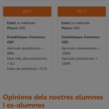
2017
2011
Estat:
Ja realitzada
Estat:
Ja realitzada
Places:
500
Places:
600
Estadístiques d'alumnes
Estadístiques d'alumnes
OEF:
OEF:
Aprovats psicotècnics =
Aprovats coneixements =
98%
100%
Nota més alta psicotècnics
Aprovats psicotècnics =
= 8,3
100%
Índex de satisfacció = 9,22
Opinions dels nostres alumnes
i ex-alumnes