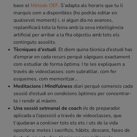
base el
Mètode OEF
. S’adapta als horaris que tu li
marquis com a disponibles (ho podràs editar en
qualsevol moment) i, si algun dia no avances,
replanificarà tota la feina amb la seva intel·ligència
artificial per arribar a la fita objectiu amb tots els
continguts assolits.
Tècniques d’estudi
. Et diem quina tècnica d’estudi has
d’emprar en cada recurs perquè sàpigues exactament
com estudiar de forma òptima. I te les expliquem a
través de videoclasses: com subratllar, com fer
esquemes, com memoritzar...
Meditacions i Mindfulness
diari perquè comencis cada
sessió d’estudi en condicions òptimes per concentrar-
te i rendir al màxim.
Una sessió setmanal de coach
i/o de preparador
aplicada a l’oposició a través de videoclasses, que
t’ajudaran a conèixer tots els ets i uts de la vida
opositora: metes i sacrificis, hàbits, descans, fases de