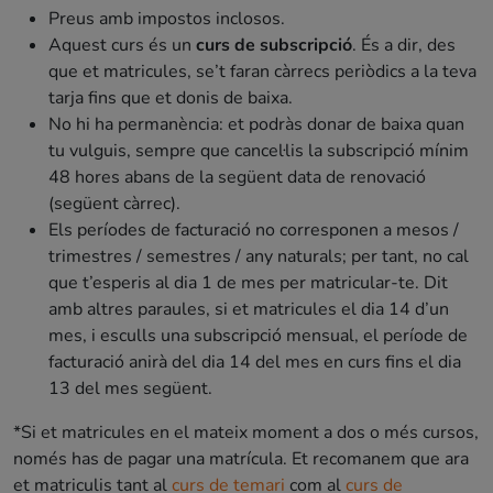
Preus amb impostos inclosos.
Aquest curs és un
curs de subscripció
. És a dir, des
que et matricules, se’t faran càrrecs periòdics a la teva
tarja fins que et donis de baixa.
No hi ha permanència: et podràs donar de baixa quan
tu vulguis, sempre que cancel·lis la subscripció mínim
48 hores abans de la següent data de renovació
(següent càrrec).
Els períodes de facturació no corresponen a mesos /
trimestres / semestres / any naturals; per tant, no cal
que t’esperis al dia 1 de mes per matricular-te. Dit
amb altres paraules, si et matricules el dia 14 d’un
mes, i esculls una subscripció mensual, el període de
facturació anirà del dia 14 del mes en curs fins el dia
13 del mes següent.
*Si et matricules en el mateix moment a dos o més cursos,
només has de pagar una matrícula. Et recomanem que ara
et matriculis tant al
curs de temari
com al
curs de