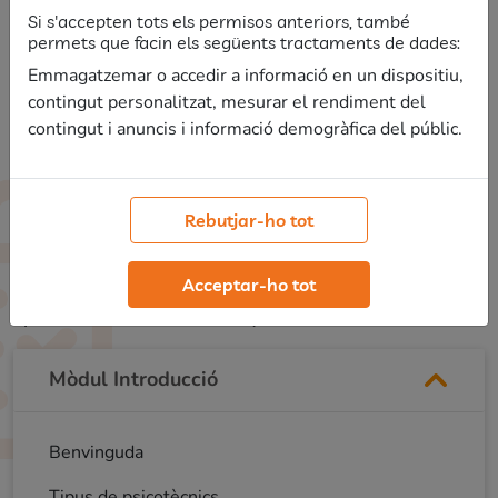
Si s'accepten tots els permisos anteriors, també
permets que facin els següents tractaments de dades:
Emmagatzemar o accedir a informació en un dispositiu,
contingut personalitzat, mesurar el rendiment del
contingut i anuncis i informació demogràfica del públic.
Contingut
Rebutjar-ho tot
Veurem tot el que necessites aprendre per treure la
Acceptar-ho tot
màxima nota possible a la prova de
psicotècnics
aptitudinals de Mossos d’Esquadra
.
Mòdul Introducció
Benvinguda
Tipus de psicotècnics