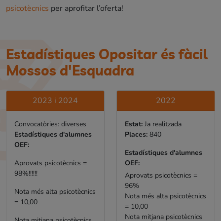
psicotècnics
per aprofitar l’oferta!
Estadístiques Opositar és fàcil
Mossos d'Esquadra
2023 i 2024
2022
Convocatòries: diverses
Estat:
Ja realitzada
Estadístiques d'alumnes
Places:
840
OEF:
Estadístiques d'alumnes
Aprovats psicotècnics =
OEF:
98%!!!!!!
Aprovats psicotècnics =
96%
Nota més alta psicotècnics
Nota més alta psicotècnics
= 10,00
= 10,00
Nota mitjana psicotècnics
Nota mitjana psicotècnics