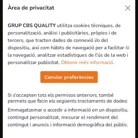
Allò “d'atrevir-se a perseguir els somnis”, per una vegada,
Àrea de privacitat
no sona a mantra gastat i cursi, sinó que té tot el sentit.
A còpia de prova i error, experimentar, provar, assajar,
GRUP CBS QUALITY
utilitza cookies tècniques, de
investigar i donar-li tombs cada dia, Brull ha perfeccionat
personalització, anàlisi i publicitàries, pròpies i de
el seu mètode d'estudi i l'ha professionalitzat. Així, el
tercers, que tracten dades de connexió i/o del
2008 es va llicenciar i el 2015, després de guanyar
dispositiu, així com hàbits de navegació per a facilitar-li
experiència laboral, va fundar l'acadèmia Opositar és Fàcil.
la navegació, analitzar estadístiques de l'ús de la web i
Els resultats: 2.000 alumnes amb un 90% d'èxit i una
personalitzar publicitat.
Obtenir més informació
.
llista d'espera de sis mesos per matricular-s'hi. La nova
plataforma és la seva evolució, tot un salt endavant
Canviar preferències
d'aquell mètode ideat per Brull quan era universitària. Per
arribar aquí també ha “escoltat moltíssim” tots els
Si s'accepten tots els permisos anteriors, també
opositors per saber “què necessiten i com fer-ho”, explica.
permets que facin els següents tractaments de dades:
Emmagatzemar o accedir a informació en un dispositiu,
“Jo, als vuit anys, volia ser empresària”, confessa. Mentre
contingut personalitzat, mesurar el rendiment del
jugava a fer i vendre postres, el seu pare, doctor en AEDE,
contingut i anuncis i informació demogràfica del públic.
la va engrescar a fer el seu primer pla d'empresa. Era com
els reals, però sense la part econòmica. “Em va dir que,