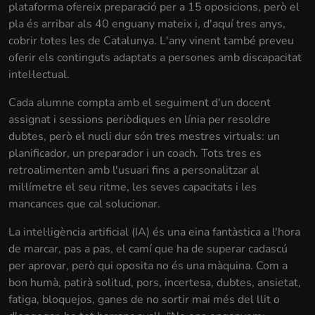
plataforma ofereix preparació per a 15 oposicions, però el
pla és arribar als 40 enguany mateix i, d'aquí tres anys,
cobrir totes les de Catalunya. L'any vinent també preveu
oferir els continguts adaptats a persones amb discapacitat
intel·lectual.
Cada alumne compta amb el seguiment d'un docent
assignat i sessions periòdiques en línia per resoldre
dubtes, però el nucli dur són tres mestres virtuals: un
planificador, un preparador i un coach. Tots tres es
retroalimenten amb l'usuari fins a personalitzar al
mil·límetre el seu ritme, les seves capacitats i les
mancances que cal solucionar.
La intel·ligència artificial (IA) és una eina fantàstica a l'hora
de marcar, pas a pas, el camí que ha de superar cadascú
per aprovar, però qui oposita no és una màquina. Com a
bon humà, patirà solitud, pors, incertesa, dubtes, ansietat,
fatiga, bloquejos, ganes de no sortir mai més del llit o