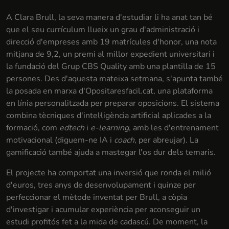
A Clara Brull, la seva manera d'estudiar li ha anat tan bé
que el seu currículum llueix un grau d'administració i
direcció d'empreses amb 19 matrícules d'honor, una nota
mitjana de 9,2, un premi al millor expedient universitari i
la fundació del Grup CBS Quality amb una plantilla de 15
persones. Des d'aquesta mateixa setmana, s'apunta també
la posada en marxa d'Opositaresfacil.cat, una plataforma
en línia personalitzada per preparar oposicions. El sistema
combina tècniques d'intel·ligència artificial aplicades a la
formació, com
edtech
i
e-learning
, amb les d'entrenament
motivacional (diguem-ne IA i
coach
, per abreujar). La
gamificació també ajuda a mastegar l'os dur dels temaris.
El projecte ha comportat una inversió que ronda el milió
d'euros, tres anys de desenvolupament i quinze per
perfeccionar el mètode inventat per Brull, a còpia
d'investigar i acumular experiència per aconseguir un
estudi profitós fet a la mida de cadascú. De moment, la