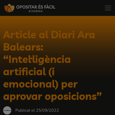
Article al Diari Ara
Balears:
“Intel·ligència
artificial (i
emocional) per
aprovar oposicions”
Publicat el 25/09/2022