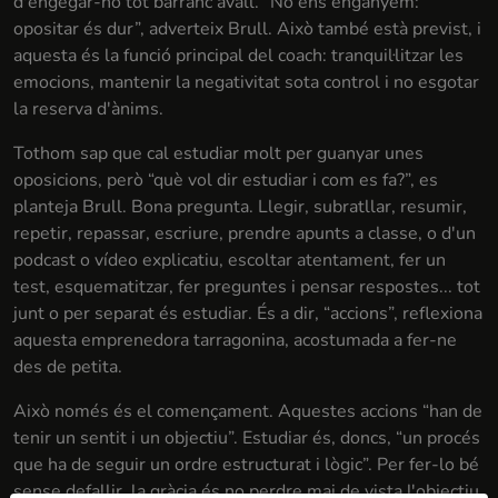
d'engegar-ho tot barranc avall. “No ens enganyem:
opositar és dur”, adverteix Brull. Això també està previst, i
aquesta és la funció principal del coach: tranquil·litzar les
emocions, mantenir la negativitat sota control i no esgotar
la reserva d'ànims.
Tothom sap que cal estudiar molt per guanyar unes
oposicions, però “què vol dir estudiar i com es fa?”, es
planteja Brull. Bona pregunta. Llegir, subratllar, resumir,
repetir, repassar, escriure, prendre apunts a classe, o d'un
podcast o vídeo explicatiu, escoltar atentament, fer un
test, esquematitzar, fer preguntes i pensar respostes... tot
junt o per separat és estudiar. És a dir, “accions”, reflexiona
aquesta emprenedora tarragonina, acostumada a fer-ne
des de petita.
Això només és el començament. Aquestes accions “han de
tenir un sentit i un objectiu”. Estudiar és, doncs, “un procés
que ha de seguir un ordre estructurat i lògic”. Per fer-lo bé
sense defallir, la gràcia és no perdre mai de vista l'objectiu.