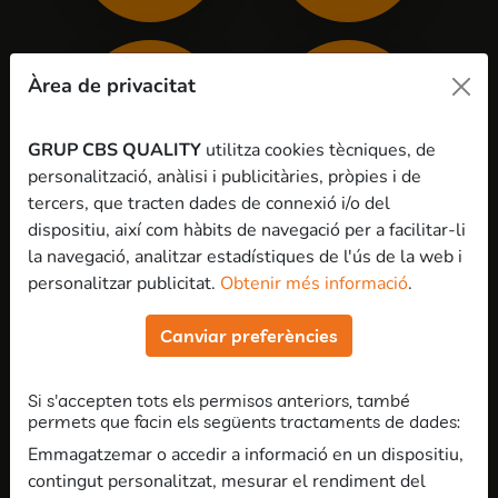
Àrea de privacitat
Test
Activitats
d’oposicions
GRUP CBS QUALITY
utilitza cookies tècniques, de
personalització, anàlisi i publicitàries, pròpies i de
tercers, que tracten dades de connexió i/o del
dispositiu, així com hàbits de navegació per a facilitar-li
la navegació, analitzar estadístiques de l'ús de la web i
personalitzar publicitat.
Obtenir més informació
.
Preguntes i
respostes
Canviar preferències
Si s'accepten tots els permisos anteriors, també
permets que facin els següents tractaments de dades:
A l’acadèmia Opositar és fàcil donem una importància vital
als recursos d’oposicions, perquè
és una de les claus del
Emmagatzemar o accedir a informació en un dispositiu,
nostre
mètode
. Per això, dins el nostre equip, tenim
contingut personalitzat, mesurar el rendiment del