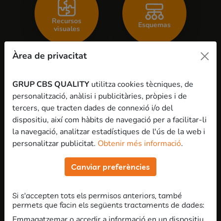
Recursos
Esquemas
visuales
Àrea de privacitat
GRUP CBS QUALITY
utilitza cookies tècniques, de
Test de
personalització, anàlisi i publicitàries, pròpies i de
Actividades
oposiciones
tercers, que tracten dades de connexió i/o del
dispositiu, així com hàbits de navegació per a facilitar-li
la navegació, analitzar estadístiques de l'ús de la web i
personalitzar publicitat.
Obtenir més informació
.
Preguntas y
Canviar preferències
respuestas
Si s'accepten tots els permisos anteriors, també
permets que facin els següents tractaments de dades:
Emmagatzemar o accedir a informació en un dispositiu,