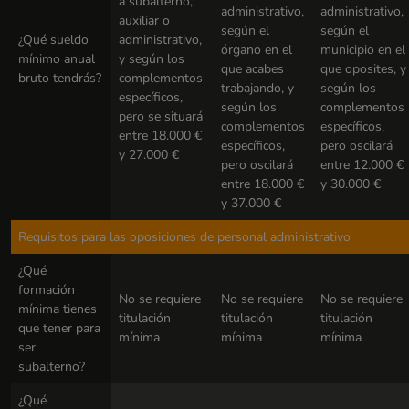
a subalterno,
administrativo,
administrativo,
auxiliar o
según el
según el
¿Qué sueldo
administrativo,
órgano en el
municipio en el
mínimo anual
y según los
que acabes
que oposites, y
bruto tendrás?
complementos
trabajando, y
según los
específicos,
según los
complementos
pero se situará
complementos
específicos,
entre 18.000 €
específicos,
pero oscilará
y 27.000 €
pero oscilará
entre 12.000 €
entre 18.000 €
y 30.000 €
y 37.000 €
Requisitos para las oposiciones de personal administrativo
¿Qué
formación
No se requiere
No se requiere
No se requiere
mínima tienes
titulación
titulación
titulación
que tener para
mínima
mínima
mínima
ser
subalterno?
¿Qué