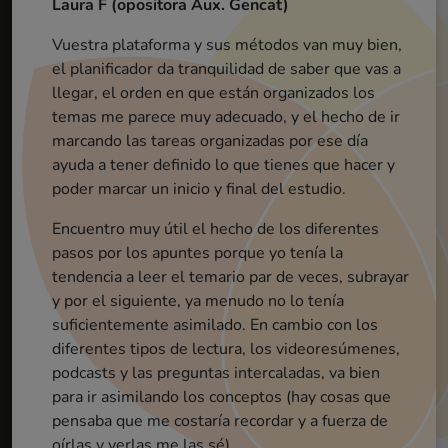
Laura F (opositora Aux. Gencat)
Vuestra plataforma y sus métodos van muy bien,
Cristian (opositor mossos)
el planificador da tranquilidad de saber que vas a
Erika (opositora mossos)
llegar, el orden en que están organizados los
La metodología me parece muy buena. Nunca
antes había estudiado así la verdad. Se repiten
muchas veces los conceptos, aspecto que ayuda a
temas me parece muy adecuado, y el hecho de ir
marcando las tareas organizadas por ese día
interiorizarlos.[...]
ayuda a tener definido lo que tienes que hacer y
La parte de desengranaje esta genial, puesto q
acabas de asimilar todos los conocimientos 
cada tema y además, después tienes el exam
para acabar de ver si algún concepto no te hab
poder marcar un inicio y final del estudio.
Carlos (opositor Guardia Urbana)
Sergi (opositor aux. adm. ajuntament)
Lydia (opositora aux adm gene)
ME GUSTA!!!!! Lo has enfocado muy muy bien
para que cada alumno pueda acceder al curso con
Encuentro muy útil el hecho de los diferentes
Muy buena sensación por ahora. Enhorabuena
El aplicativo que habéis realizado es una pasada.
pasos por los apuntes porque yo tenía la
el tiempo disponible! 💪💪
quedado claro.
Hace que realmente estudies.
Buenos días, el curso me tiene fascinada, tiene muy buena metodología y te ayuda a memorizar de una manera dinámica, a mi me cuesta un poco la comprensión total de la lectura en catalán por falta de costumbres, pero gracias a los videos resumenes me facilita el entendimiento y al tratarse de vídeos de corta duración no permite que te agobies. Por mi experiencia este método es el que mejor me funciona.
tendencia a leer el temario par de veces, subrayar
No os voy a engañar, es una metodología que
requiere dedicar muchas horas y requiere de
mucho esfuerzo ( pero bueno, quien algo quiere
algo le cuesta). A destacar, el hecho de tener
objetivos establecidos estas más concentrado en
y por el siguiente, ya menudo no lo tenía
Estaba algo asustada por la extensión del
temario, en cambio al conocer la plataforma y empezar a estudiar habéis conseguido que esté el doble de motivada. Muchísimas gracias y
suficientemente asimilado. En cambio con los
diferentes tipos de lectura, los videoresúmenes,
podcasts y las preguntas intercaladas, va bien
sobretodo ENHORABUENA!
lo que haces.
para ir asimilando los conceptos (hay cosas que
pensaba que me costaría recordar y a fuerza de
oírlas y verlas me las sé).