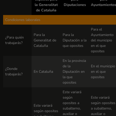
la Generalitat
Diputaciones
Ayuntamiento
de Cataluña
Condiciones laborales
Para el
Para la
Para la
Ayuntamiento
¿Para quién
Generalitat de
Diputación a la
del municipio
trabajarás?
Cataluña
que oposites
en el que
oposites
En la provincia
de la
En el municipio
¿Donde
En Cataluña
Diputación en
en el que
trabajarás?
la que
oposites
oposites
Este variará
según
Este variará
oposites a
según oposites
Este variará
subalterno,
a subalterno,
según oposites
auxiliar o
auxiliar o