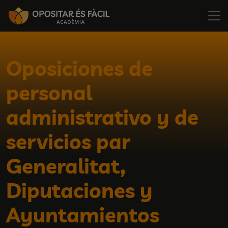
Oposiciones de
personal
administrativo y de
servicios par
Generalitat,
Diputaciones y
Ayuntamientos