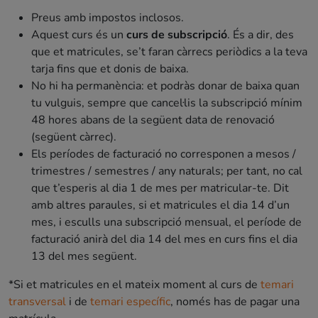
Preus amb impostos inclosos.
Aquest curs és un
curs de subscripció
. És a dir, des
que et matricules, se’t faran càrrecs periòdics a la teva
tarja fins que et donis de baixa.
No hi ha permanència: et podràs donar de baixa quan
tu vulguis, sempre que cancel·lis la subscripció mínim
48 hores abans de la següent data de renovació
(següent càrrec).
Els períodes de facturació no corresponen a mesos /
trimestres / semestres / any naturals; per tant, no cal
que t’esperis al dia 1 de mes per matricular-te. Dit
amb altres paraules, si et matricules el dia 14 d’un
mes, i esculls una subscripció mensual, el període de
facturació anirà del dia 14 del mes en curs fins el dia
13 del mes següent.
*Si et matricules en el mateix moment al curs de
temari
transversal
i de
temari específic
, només has de pagar una