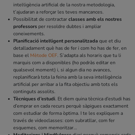
intel·ligència artificial de la nostra metodologia,
t’ajudaran a reforçar les teves mancances.
Possibilitat de contractar
classes amb els nostres
professors
per resoldre dubtes i ampliar
coneixements.
Planificació intel·ligent personalitzada
que et diu
detalladament què has de fer i com ho has de fer, en
base el
Mètode OEF
. S’adapta als horaris que tu li
marquis com a disponibles (ho podràs editar en
qualsevol moment) i, si algun dia no avances,
replanificarà tota la feina amb la seva intel·ligència
artificial per arribar a la fita objectiu amb tots els
continguts assolits.
Tècniques d’estudi
. Et diem quina tècnica d’estudi has
d’emprar en cada recurs perquè sàpigues exactament
com estudiar de forma òptima. I te les expliquem a
través de videoclasses: com subratllar, com fer
esquemes, com memoritzar...
Meditacions i Mindfulness
diari perquè comencis cada