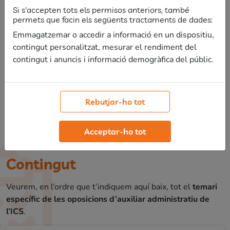
Si s'accepten tots els permisos anteriors, també
permets que facin els següents tractaments de dades:
Emmagatzemar o accedir a informació en un dispositiu,
contingut personalitzat, mesurar el rendiment del
contingut i anuncis i informació demogràfica del públic.
Rebutjar-ho tot
Acceptar-ho tot
Contingut
Veurem, en l’ordre que t’indiquem aquí baix, tot el
temari
específic de les oposicions d’auxiliar administratiu de
l’ICS
.