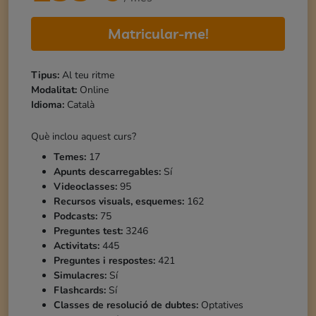
Matricular-me!
Tipus:
Al teu ritme
Modalitat:
Online
Idioma:
Català
Què inclou aquest curs?
Temes:
17
Apunts descarregables:
Sí
Videoclasses:
95
Recursos visuals, esquemes:
162
Podcasts:
75
Preguntes test:
3246
Activitats:
445
Preguntes i respostes:
421
Simulacres:
Sí
Flashcards:
Sí
Classes de resolució de dubtes:
Optatives