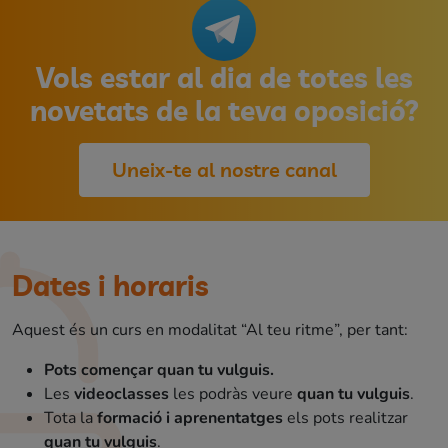
Vols estar al dia de totes les
novetats de la teva oposició?
Uneix-te al nostre canal
Dates i horaris
Aquest és un curs en modalitat “Al teu ritme”, per tant:
Pots començar quan tu vulguis.
Les
videoclasses
les podràs veure
quan tu vulguis
.
Tota la
formació i aprenentatges
els pots realitzar
quan tu vulguis
.