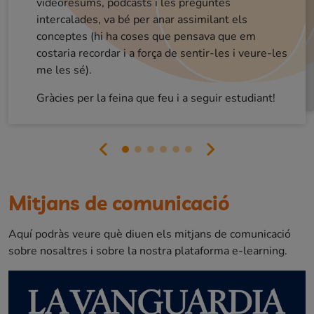
videoresums, podcasts i les preguntes
intercalades, va bé per anar assimilant els
lo que haces.
sobretodo ENHORABUENA!
conceptes (hi ha coses que pensava que em
costaria recordar i a força de sentir-les i veure-les
me les sé).
Gràcies per la feina que feu i a seguir estudiant!
Mitjans de comunicació
Aquí podràs veure què diuen els mitjans de comunicació
sobre nosaltres i sobre la nostra plataforma e-learning.