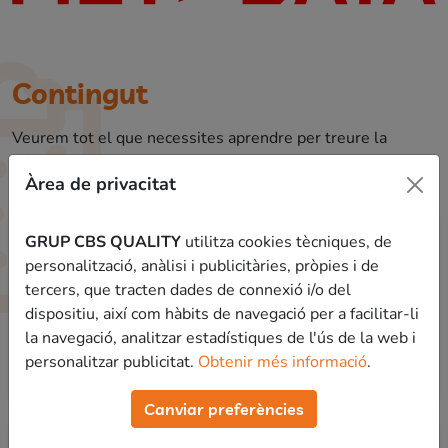
Contingut
Veurem tot el que necessites aprendre per treure la
màxima nota possible a la prova de psicotècnics
Àrea de privacitat
aptitudinals de
Vigilant Municipal
.
Mòdul Introducció
GRUP CBS QUALITY
utilitza cookies tècniques, de
personalització, anàlisi i publicitàries, pròpies i de
tercers, que tracten dades de connexió i/o del
Benvinguda
dispositiu, així com hàbits de navegació per a facilitar-li
la navegació, analitzar estadístiques de l'ús de la web i
Tipus de psicotècnics
personalitzar publicitat.
Obtenir més informació
.
Canviar preferències