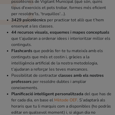
psicotècnics de Vigilant Municipal (què són, quins
tipus d'exercicis et pots trobar, formes més eficient
per resoldre'ls, 'truquillos'...).
3429 psicotècnics
per practicar tot allò que t’hem
ensenyat a les classes.
44 recursos visuals, esquemes i mapes conceptuals
que t’ajudaran a ordenar idees i interioritzar millor els
continguts.
Flashcards
que podràs fer-te tu mateix/a amb els
continguts que més et costin i, gràcies a la
intel·ligència artificial de la nostra metodologia,
t’ajudaran a reforçar les teves mancances.
Possibilitat de contractar
classes amb els nostres
professors
per resoldre dubtes i ampliar
coneixements.
Planificació intel·ligent personalitzada
del que has de
fer cada dia, en base el
Mètode OEF
. S’adaptarà als
horaris que tu li marquis com a disponibles (ho podràs
editar en qualsevol moment) i, si algun dia no