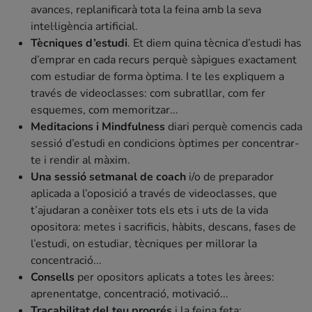
avances, replanificarà tota la feina amb la seva
intel·ligència artificial.
Tècniques d’estudi
. Et diem quina tècnica d’estudi has
d’emprar en cada recurs perquè sàpigues exactament
com estudiar de forma òptima. I te les expliquem a
través de videoclasses: com subratllar, com fer
esquemes, com memoritzar...
Meditacions i Mindfulness
diari perquè comencis cada
sessió d’estudi en condicions òptimes per concentrar-
te i rendir al màxim.
Una sessió setmanal de coach
i/o de preparador
aplicada a l’oposició a través de videoclasses, que
t’ajudaran a conèixer tots els ets i uts de la vida
opositora: metes i sacrificis, hàbits, descans, fases de
l’estudi, on estudiar, tècniques per millorar la
concentració...
Consells
per opositors aplicats a totes les àrees:
aprenentatge, concentració, motivació...
Traçabilitat del teu progrés
i la feina feta;