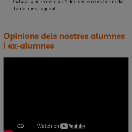
facturació anirà del dia 14 del mes en curs fins el dia
13 del mes següent.
Opinions dels nostres alumnes
i ex-alumnes