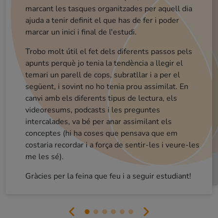
marcant les tasques organitzades per aquell dia
interiorizarlos.[...]
ajuda a tenir definit el que has de fer i poder
La parte de desengranaje esta genial, puesto q
acabas de asimilar todos los conocimientos 
cada tema y además, después tienes el exam
para acabar de ver si algún concepto no te hab
Carlos (opositor Guàrdia Urbana)
marcar un inici i final de l'estudi.
Sergi (opositor aux. adm. ajuntament)
Lydia (opositora aux adm gene)
ME GUSTA!!!!! Lo has enfocado muy muy bien
para que cada alumno pueda acceder al curso con
Trobo molt útil el fet dels diferents passos pels
Molt bona sensació per ara. Enhorabona
L'aplicatiu que heu fet és una passada. Fa que
el tiempo disponible! 💪💪
apunts perquè jo tenia la tendència a llegir el
quedado claro.
realment estudiïs.
Buenos días, el curso me tiene fascinada, tiene muy buena metodología y te ayuda a memorizar de una manera dinámica, a mi me cuesta un poco la comprensión total de la lectura en catalán por falta de costumbres, pero gracias a los videos resumenes me facilita el entendimiento y al tratarse de vídeos de corta duración no permite que te agobies. Por mi experiencia este método es el que mejor me funciona.
temari un parell de cops, subratllar i a per el
No os voy a engañar, es una metodología que
requiere dedicar muchas horas y requiere de
mucho esfuerzo ( pero bueno, quien algo quiere
algo le cuesta). A destacar, el hecho de tener
objetivos establecidos estas más concentrado en
següent, i sovint no ho tenia prou assimilat. En
Estaba algo asustada por la extensión del
temario, en cambio al conocer la plataforma y empezar a estudiar habéis conseguido que esté el doble de motivada. Muchísimas gracias y
canvi amb els diferents tipus de lectura, els
videoresums, podcasts i les preguntes
intercalades, va bé per anar assimilant els
lo que haces.
sobretodo ENHORABUENA!
conceptes (hi ha coses que pensava que em
costaria recordar i a força de sentir-les i veure-les
me les sé).
Gràcies per la feina que feu i a seguir estudiant!