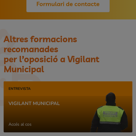
Formulari de contacte
Altres formacions
recomanades
per l’oposició a Vigilant
Municipal
ENTREVISTA
VIGILANT MUNICIPAL
Accés al cos