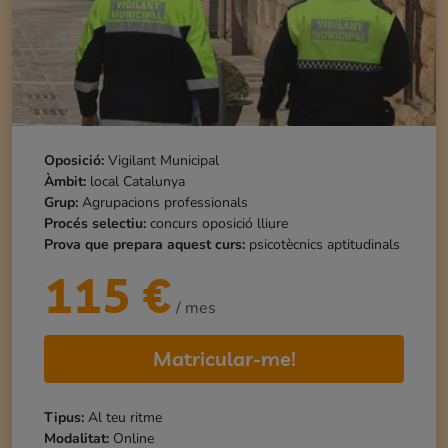
Oposició:
Vigilant Municipal
Àmbit:
local Catalunya
Grup:
Agrupacions professionals
Procés selectiu:
concurs oposició lliure
Prova que prepara aquest curs:
psicotècnics aptitudinals
115
€
/ mes
Matricular-me!
Tipus:
Al teu ritme
Modalitat:
Online