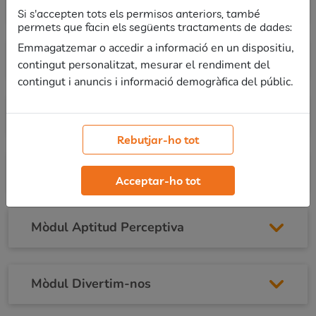
Mòdul Aptitud numèrica
Si s'accepten tots els permisos anteriors, també
permets que facin els següents tractaments de dades:
Emmagatzemar o accedir a informació en un dispositiu,
Mòdul Aptitud verbal
contingut personalitzat, mesurar el rendiment del
contingut i anuncis i informació demogràfica del públic.
Mòdul Raonament abstracte
Rebutjar-ho tot
Mòdul Raonament espacial
Acceptar-ho tot
Mòdul Aptitud Perceptiva
Mòdul Divertim-nos