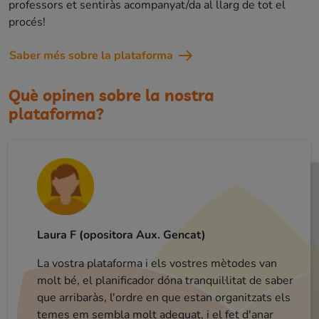
professors et sentiràs acompanyat/da al llarg de tot el
procés!
Saber més sobre la plataforma
Què opinen sobre la nostra
plataforma?
Laura F (opositora Aux. Gencat)
La vostra plataforma i els vostres mètodes van
Cristian (opositor mossos)
molt bé, el planificador dóna tranquil·litat de saber
Erika (opositora mossos)
que arribaràs, l'ordre en que estan organitzats els
La metodología me parece muy buena. Nunca
antes había estudiado así la verdad. Se repiten
muchas veces los conceptos, aspecto que ayuda a
temes em sembla molt adequat, i el fet d'anar