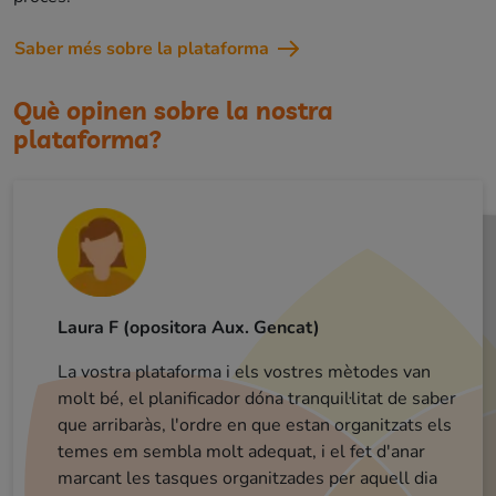
Saber més sobre la plataforma
Què opinen sobre la nostra
plataforma?
Laura F (opositora Aux. Gencat)
La vostra plataforma i els vostres mètodes van
Cristian (opositor mossos)
molt bé, el planificador dóna tranquil·litat de saber
Erika (opositora mossos)
que arribaràs, l'ordre en que estan organitzats els
La metodología me parece muy buena. Nunca
antes había estudiado así la verdad. Se repiten
muchas veces los conceptos, aspecto que ayuda a
temes em sembla molt adequat, i el fet d'anar
marcant les tasques organitzades per aquell dia
interiorizarlos.[...]