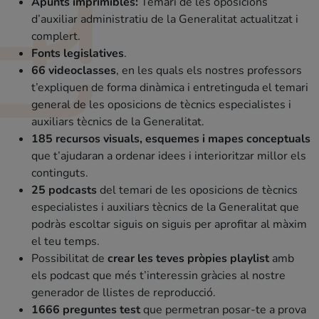
Apunts imprimibles:
Temari de les oposicions
d’auxiliar administratiu de la Generalitat actualitzat i
complert.
Fonts legislatives
.
66 videoclasses
, en les quals els nostres professors
t’expliquen de forma dinàmica i entretinguda el temari
general de les oposicions de tècnics especialistes i
auxiliars tècnics de la Generalitat.
185 recursos visuals, esquemes i mapes conceptuals
que t’ajudaran a ordenar idees i interioritzar millor els
continguts.
25 podcasts
del temari de les oposicions de tècnics
especialistes i auxiliars tècnics de la Generalitat que
podràs escoltar siguis on siguis per aprofitar al màxim
el teu temps.
Possibilitat de
crear les teves pròpies playlist
amb
els podcast que més t’interessin gràcies al nostre
generador de llistes de reproducció.
1666 preguntes test
que permetran posar-te a prova