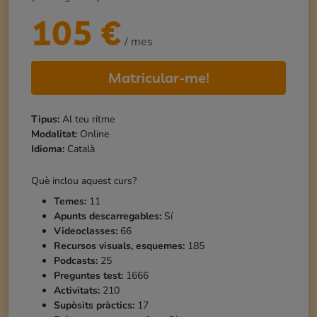
105
€
/ mes
Matricular-me!
Tipus:
Al teu ritme
Modalitat:
Online
Idioma:
Català
Què inclou aquest curs?
Temes:
11
Apunts descarregables:
Sí
Videoclasses:
66
Recursos visuals, esquemes:
185
Podcasts:
25
Preguntes test:
1666
Activitats:
210
Supòsits pràctics:
17