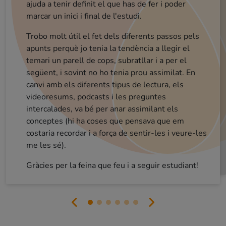
ajuda a tenir definit el que has de fer i poder
La parte de desengranaje esta genial, puesto q
acabas de asimilar todos los conocimientos 
cada tema y además, después tienes el exam
para acabar de ver si algún concepto no te hab
Carlos (opositor Guàrdia Urbana)
marcar un inici i final de l'estudi.
Sergi (opositor aux. adm. ajuntament)
Lydia (opositora aux adm gene)
ME GUSTA!!!!! Lo has enfocado muy muy bien
para que cada alumno pueda acceder al curso con
Trobo molt útil el fet dels diferents passos pels
Molt bona sensació per ara. Enhorabona
L'aplicatiu que heu fet és una passada. Fa que
el tiempo disponible! 💪💪
apunts perquè jo tenia la tendència a llegir el
quedado claro.
realment estudiïs.
Buenos días, el curso me tiene fascinada, tiene muy buena metodología y te ayuda a memorizar de una manera dinámica, a mi me cuesta un poco la comprensión total de la lectura en catalán por falta de costumbres, pero gracias a los videos resumenes me facilita el entendimiento y al tratarse de vídeos de corta duración no permite que te agobies. Por mi experiencia este método es el que mejor me funciona.
temari un parell de cops, subratllar i a per el
No os voy a engañar, es una metodología que
requiere dedicar muchas horas y requiere de
mucho esfuerzo ( pero bueno, quien algo quiere
algo le cuesta). A destacar, el hecho de tener
objetivos establecidos estas más concentrado en
següent, i sovint no ho tenia prou assimilat. En
Estaba algo asustada por la extensión del
temario, en cambio al conocer la plataforma y empezar a estudiar habéis conseguido que esté el doble de motivada. Muchísimas gracias y
canvi amb els diferents tipus de lectura, els
videoresums, podcasts i les preguntes
intercalades, va bé per anar assimilant els
lo que haces.
sobretodo ENHORABUENA!
conceptes (hi ha coses que pensava que em
costaria recordar i a força de sentir-les i veure-les
me les sé).
Gràcies per la feina que feu i a seguir estudiant!