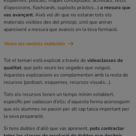
esquemes, podcast, mapes conceptuals, activitats, tests
d’oposicions, flashcards, supòsits pràctics...)
a mesura que
vas avançant
. Això vol dir que no estaran tots els
materials visibles des del principi, sinó que aniran
apareixent a mesura que avancis en la teva formació.
Veure els nostres materials
Tot el temari està explicat a través de
videoclasses de
qualitat
, que pots veure les vegades que vulguis.
Aquestes explicacions es complementen amb la resta de
recursos (podcast, esquemes, recursos visuals...).
Tots els recursos tenen un temps mínim establert,
específic per cadascun d’ells; d’aquesta forma aconseguim
que els alumnes no passin per alt cap tasca important per
la seva preparació.
Si tens dubtes d’allò que vas aprenent,
pots contractar
totes les classes de resolució de dubtes que desitgis
.