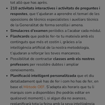
tot allò que has après.
210 activitats interactives i activitats de preguntes i
respostes
, que t’ajudaran a aprendre el temari de les
oposicions de tècnics especialistes i auxiliars tècnics
de la Generalitat de forma senzilla i amena.
Simulacres d’examen
periòdics a l’acabar cada mòdul.
Flashcards
que podràs fer-te tu mateix/a amb els
continguts que més et costin i, gràcies a la
intel·ligència artificial de la nostra metodologia,
t’ajudaran a reforçar les teves mancances.
Possibilitat de contractar
classes amb els nostres
professors
per resoldre dubtes i ampliar
coneixements.
Planificació intel·ligent personalitzada
que et diu
detalladament què has de fer i com ho has de fer, en
base el
Mètode OEF
. S’adapta als horaris que tu li
marquis com a disponibles (ho podràs editar en
qualsevol moment) i, si algun dia no avances,
replanificarà tota la feina amb la seva intel·ligència