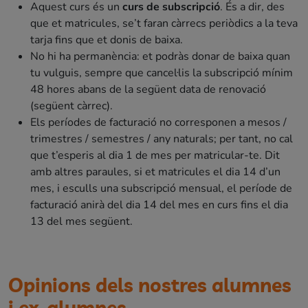
Aquest curs és un
curs de subscripció
. És a dir, des
que et matricules, se’t faran càrrecs periòdics a la teva
tarja fins que et donis de baixa.
No hi ha permanència: et podràs donar de baixa quan
tu vulguis, sempre que cancel·lis la subscripció mínim
48 hores abans de la següent data de renovació
(següent càrrec).
Els períodes de facturació no corresponen a mesos /
trimestres / semestres / any naturals; per tant, no cal
que t’esperis al dia 1 de mes per matricular-te. Dit
amb altres paraules, si et matricules el dia 14 d’un
mes, i esculls una subscripció mensual, el període de
facturació anirà del dia 14 del mes en curs fins el dia
13 del mes següent.
Opinions dels nostres alumnes
i ex-alumnes