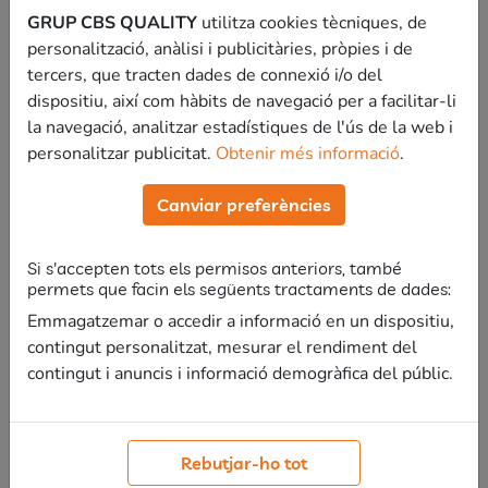
GRUP CBS QUALITY
utilitza cookies tècniques, de
del 2023.
personalització, anàlisi i publicitàries, pròpies i de
tercers, que tracten dades de connexió i/o del
Per aquestes places, a opositaresfacil.cat tenim
dispositiu, així com hàbits de navegació per a facilitar-li
cursos específics per a tu:
la navegació, analitzar estadístiques de l'ús de la web i
personalitzar publicitat.
Obtenir més informació
.
TEMARI I SUPÒSITS PRÀCTICS
Canviar preferències
GENERALITAT DE CATALUNYA
Si s'accepten tots els permisos anteriors, també
permets que facin els següents tractaments de dades:
Auxiliar Administratiu
Emmagatzemar o accedir a informació en un dispositiu,
contingut personalitzat, mesurar el rendiment del
contingut i anuncis i informació demogràfica del públic.
TEMARI I SUPÒSITS PRÀCTICS
GENERALITAT DE CATALUNYA
Rebutjar-ho tot