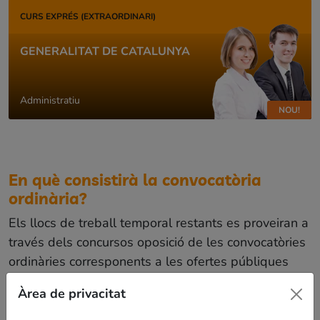
CURS EXPRÉS (EXTRAORDINARI)
GENERALITAT DE CATALUNYA
Administratiu
NOU!
En què consistirà la convocatòria
ordinària?
Els llocs de treball temporal restants es proveiran a
través dels concursos oposició de les convocatòries
ordinàries corresponents a les ofertes públiques
aprovades pel Govern.
Àrea de privacitat
Es preveu que la convocatòria es publiqui al llarg