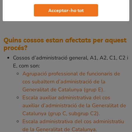
Subaltern
Acceptar-ho tot
Quins cossos estan afectats per aquest
procés?
Cossos d’administració general, A1, A2, C1, C2 i
E, com son:
Agrupació professional de funcionaris de
cos subaltern d’administració de la
Generalitat de Catalunya (grup E).
Escala auxiliar administrativa del cos
auxiliar d’administració de la Generalitat de
Catalunya (grup C, subgrup C2).
Escala administrativa del cos administratiu
de la Generalitat de Catalunya.