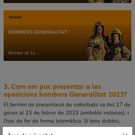
TEMARI
BOMBERS GENERALITAT
Bomber de 1a
3. Com em puc presentar a les
oposicions bombers Generalitat 2023?
El termini de presentació de sol·licituds va del 27 de
gener al 23 de febrer de 2023 (ambdós inclosos), i
l’has de fer de forma telemàtica. Si tens dubtes,
pots contactar a
convocatoriesbombers@gencat.cat