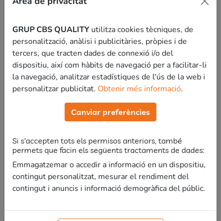
Àrea de privacitat
i els hi preguntes el que necessitis.
GRUP CBS QUALITY
utilitza cookies tècniques, de
4. Quines proves té l’oposició de
personalització, anàlisi i publicitàries, pròpies i de
bombers de la Generalitat?
tercers, que tracten dades de connexió i/o del
dispositiu, així com hàbits de navegació per a facilitar-li
1A PROVA: CONEIXEMENTS OPOSICIONS
la navegació, analitzar estadístiques de l'ús de la web i
BOMBERS GENERALITAT
personalitzar publicitat.
Obtenir més informació
.
De caràcter obligatòria i eliminatòria.
Canviar preferències
Qüestionari tipus test de 95 preguntes més 10
Si s'accepten tots els permisos anteriors, també
de reserva.
permets que facin els següents tractaments de dades:
Valoració 10 punts. Mínim 5 punts.
Emmagatzemar o accedir a informació en un dispositiu,
contingut personalitzat, mesurar el rendiment del
contingut i anuncis i informació demogràfica del públic.
Curs temari
Veure
bombers
curs
Generalitat