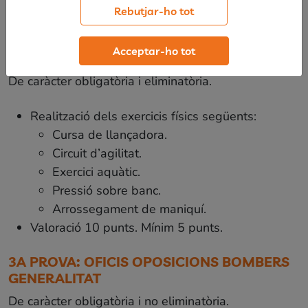
Rebutjar-ho tot
2A PROVA: FÍSIQUES OPOSICIONS
Acceptar-ho tot
BOMBERS GENERALITAT
De caràcter obligatòria i eliminatòria.
Realització dels exercicis físics següents:
Cursa de llançadora.
Circuit d’agilitat.
Exercici aquàtic.
Pressió sobre banc.
Arrossegament de maniquí.
Valoració 10 punts. Mínim 5 punts.
3A PROVA: OFICIS OPOSICIONS BOMBERS
GENERALITAT
De caràcter obligatòria i no eliminatòria.