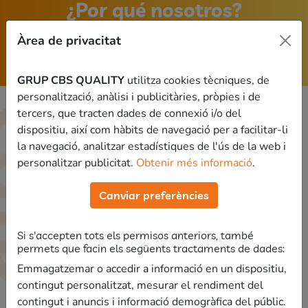
¿Por qué nosotros?
Àrea de privacitat
Descubre lo que nos hace únicos
GRUP CBS QUALITY
utilitza cookies tècniques, de
personalització, anàlisi i publicitàries, pròpies i de
tercers, que tracten dades de connexió i/o del
Inversión
dispositiu, així com hàbits de navegació per a facilitar-li
la navegació, analitzar estadístiques de l'ús de la web i
El precio del webinar es de
10 euros
.
personalitzar publicitat.
Obtenir més informació
.
Si tienes un código de descuento, te lo pedirá cuándo
Canviar preferències
hayas confirmado la compra (antes de hacer el pago).
Si s'accepten tots els permisos anteriors, també
permets que facin els següents tractaments de dades:
Emmagatzemar o accedir a informació en un dispositiu,
Opiniones de nuestros alumnos
contingut personalitzat, mesurar el rendiment del
y ex-alumnos
contingut i anuncis i informació demogràfica del públic.