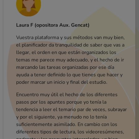
Laura F (opositora Aux. Gencat)
Vuestra plataforma y sus métodos van muy bien,
Cristian (opositor mossos)
el planificador da tranquilidad de saber que vas a
Erika (opositora mossos)
llegar, el orden en que están organizados los
La metodología me parece muy buena. Nunca
antes había estudiado así la verdad. Se repiten
muchas veces los conceptos, aspecto que ayuda a
temas me parece muy adecuado, y el hecho de ir
marcando las tareas organizadas por ese día
interiorizarlos.[...]
ayuda a tener definido lo que tienes que hacer y
La parte de desengranaje esta genial, puesto q
acabas de asimilar todos los conocimientos 
cada tema y además, después tienes el exam
para acabar de ver si algún concepto no te hab
poder marcar un inicio y final del estudio.
Carlos (opositor Guardia Urbana)
Sergi (opositor aux. adm. ajuntament)
Lydia (opositora aux adm gene)
ME GUSTA!!!!! Lo has enfocado muy muy bien
para que cada alumno pueda acceder al curso con
Encuentro muy útil el hecho de los diferentes
Muy buena sensación por ahora. Enhorabuena
El aplicativo que habéis realizado es una pasada.
pasos por los apuntes porque yo tenía la
el tiempo disponible! 💪💪
quedado claro.
Hace que realmente estudies.
Buenos días, el curso me tiene fascinada, tiene muy buena metodología y te ayuda a memorizar de una manera dinámica, a mi me cuesta un poco la comprensión total de la lectura en catalán por falta de costumbres, pero gracias a los videos resumenes me facilita el entendimiento y al tratarse de vídeos de corta duración no permite que te agobies. Por mi experiencia este método es el que mejor me funciona.
tendencia a leer el temario par de veces, subrayar
No os voy a engañar, es una metodología que
requiere dedicar muchas horas y requiere de
mucho esfuerzo ( pero bueno, quien algo quiere
algo le cuesta). A destacar, el hecho de tener
objetivos establecidos estas más concentrado en
y por el siguiente, ya menudo no lo tenía
Estaba algo asustada por la extensión del
temario, en cambio al conocer la plataforma y empezar a estudiar habéis conseguido que esté el doble de motivada. Muchísimas gracias y
suficientemente asimilado. En cambio con los
diferentes tipos de lectura, los videoresúmenes,