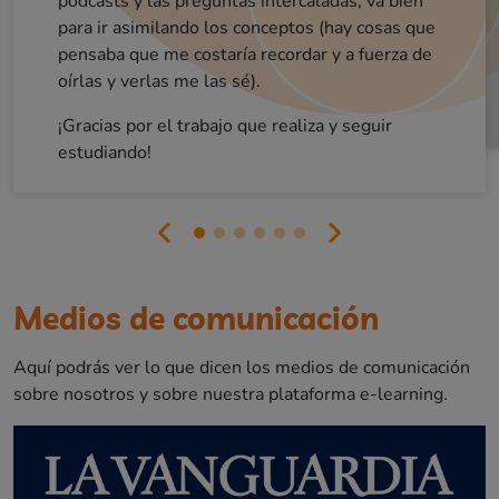
podcasts y las preguntas intercaladas, va bien
sobretodo ENHORABUENA!
lo que haces.
para ir asimilando los conceptos (hay cosas que
pensaba que me costaría recordar y a fuerza de
oírlas y verlas me las sé).
¡Gracias por el trabajo que realiza y seguir
estudiando!
Medios de comunicación
Aquí podrás ver lo que dicen los medios de comunicación
sobre nosotros y sobre nuestra plataforma e-learning.