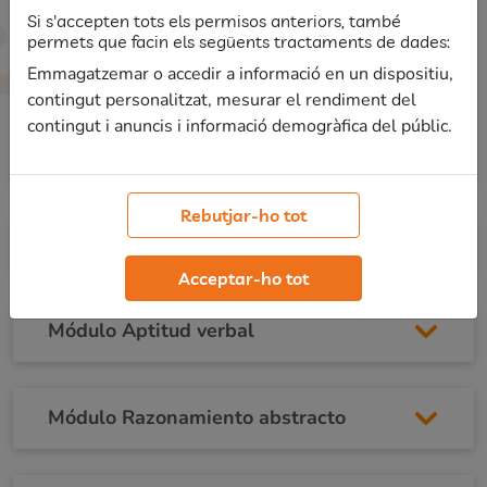
Módulo Introducción
Si s'accepten tots els permisos anteriors, també
permets que facin els següents tractaments de dades:
Emmagatzemar o accedir a informació en un dispositiu,
Bienvenida
contingut personalitzat, mesurar el rendiment del
contingut i anuncis i informació demogràfica del públic.
Tipo de psicotécnicos
Rebutjar-ho tot
Módulo Aptitud numérica
Acceptar-ho tot
Módulo Aptitud verbal
Módulo Razonamiento abstracto