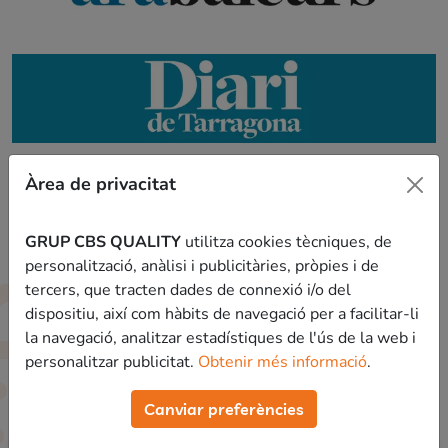
Àrea de privacitat
GRUP CBS QUALITY
utilitza cookies tècniques, de
personalització, anàlisi i publicitàries, pròpies i de
tercers, que tracten dades de connexió i/o del
Contenido
dispositiu, així com hàbits de navegació per a facilitar-li
la navegació, analitzar estadístiques de l'ús de la web i
Veremos todo el que necesitas aprender para sacar la
personalitzar publicitat.
Obtenir més informació
.
máxima nota posible a la prueba de
psicotécnicos
aptitudinales de Agentes Rurales
.
Canviar preferències