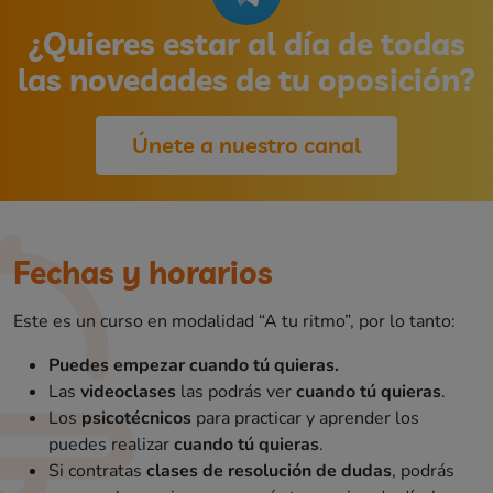
¿Quieres estar al día de todas
las novedades de tu oposición?
Únete a nuestro canal
Fechas y horarios
Este es un curso en modalidad “A tu ritmo”, por lo tanto:
Puedes empezar cuando tú quieras.
Las
videoclases
las podrás ver
cuando tú quieras
.
Los
psicotécnicos
para practicar y aprender los
puedes realizar
cuando tú quieras
.
Si contratas
clases de resolución de dudas
, podrás