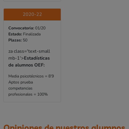
2020-22
Convocatoria:
01/20
Estado:
Finalizada
Plazas:
50
za class='text-small
mb-1'>
Estadísticas
de alumnos OEF:
Media psicotécnicos = 8’9
Aptos prueba
competencias
profesionales = 100%
Opiniones de nuestros alumnos