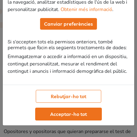
la navegació, analitzar estadístiques de l'ús de la web i
Módulo Introducción
personalitzar publicitat.
Obtenir més informació
.
Canviar preferències
Bienvenida
Si s'accepten tots els permisos anteriors, també
permets que facin els següents tractaments de dades:
Emmagatzemar o accedir a informació en un dispositiu,
Módulo Test de competencias
contingut personalitzat, mesurar el rendiment del
contingut i anuncis i informació demogràfica del públic.
Módulo Ejercicios evaluación
Rebutjar-ho tot
Acceptar-ho tot
¿A quién va dirigido?
Opositores y opositoras que quieran prepararse el test de