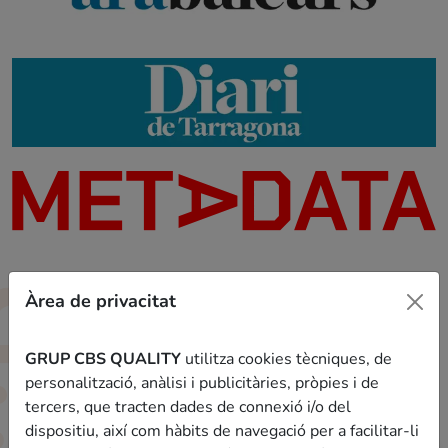
Àrea de privacitat
Contenido
GRUP CBS QUALITY
utilitza cookies tècniques, de
Veremos todo lo que necesitas aprender para sacar la
personalització, anàlisi i publicitàries, pròpies i de
máxima nota posible en la
prueba psicológica
tercers, que tracten dades de connexió i/o del
competencial de los Agentes Rurales
.
dispositiu, així com hàbits de navegació per a facilitar-li