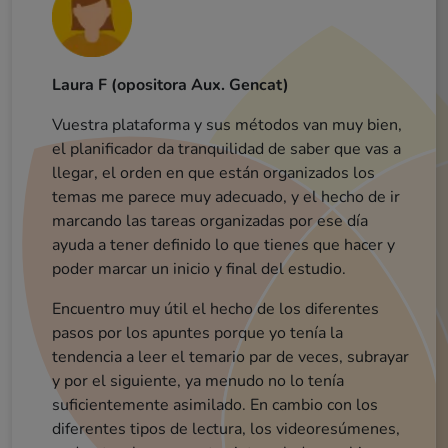
Laura F (opositora Aux. Gencat)
Vuestra plataforma y sus métodos van muy bien,
Cristian (opositor mossos)
el planificador da tranquilidad de saber que vas a
Erika (opositora mossos)
llegar, el orden en que están organizados los
La metodología me parece muy buena. Nunca
antes había estudiado así la verdad. Se repiten
muchas veces los conceptos, aspecto que ayuda a
temas me parece muy adecuado, y el hecho de ir
marcando las tareas organizadas por ese día
interiorizarlos.[...]
ayuda a tener definido lo que tienes que hacer y
La parte de desengranaje esta genial, puesto q
acabas de asimilar todos los conocimientos 
cada tema y además, después tienes el exam
para acabar de ver si algún concepto no te hab
poder marcar un inicio y final del estudio.
Carlos (opositor Guardia Urbana)
Sergi (opositor aux. adm. ajuntament)
Lydia (opositora aux adm gene)
ME GUSTA!!!!! Lo has enfocado muy muy bien
para que cada alumno pueda acceder al curso con
Encuentro muy útil el hecho de los diferentes
Muy buena sensación por ahora. Enhorabuena
El aplicativo que habéis realizado es una pasada.
pasos por los apuntes porque yo tenía la
el tiempo disponible! 💪💪
quedado claro.
Hace que realmente estudies.
Buenos días, el curso me tiene fascinada, tiene muy buena metodología y te ayuda a memorizar de una manera dinámica, a mi me cuesta un poco la comprensión total de la lectura en catalán por falta de costumbres, pero gracias a los videos resumenes me facilita el entendimiento y al tratarse de vídeos de corta duración no permite que te agobies. Por mi experiencia este método es el que mejor me funciona.
tendencia a leer el temario par de veces, subrayar
No os voy a engañar, es una metodología que
requiere dedicar muchas horas y requiere de
mucho esfuerzo ( pero bueno, quien algo quiere
algo le cuesta). A destacar, el hecho de tener
objetivos establecidos estas más concentrado en
y por el siguiente, ya menudo no lo tenía
Estaba algo asustada por la extensión del
temario, en cambio al conocer la plataforma y empezar a estudiar habéis conseguido que esté el doble de motivada. Muchísimas gracias y
suficientemente asimilado. En cambio con los
diferentes tipos de lectura, los videoresúmenes,