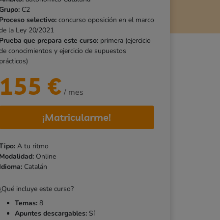
Grupo:
C2
Proceso selectivo:
concurso oposición en el marco
de la Ley 20/2021
Prueba que prepara este curso:
primera (ejercicio
de conocimientos y ejercicio de supuestos
prácticos)
155
€
/ mes
¡Matricularme!
Tipo:
A tu ritmo
Modalidad:
Online
Idioma:
Catalán
¿Qué incluye este curso?
Temas:
8
Apuntes descargables:
Sí