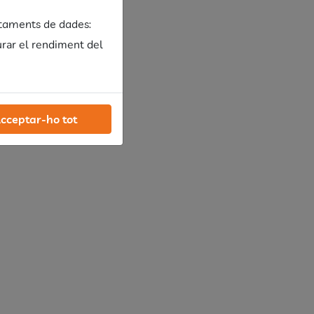
ctaments de dades:
urar el rendiment del
cceptar-ho tot