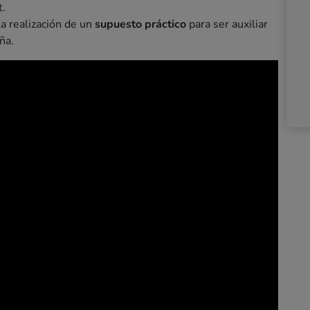
t.
la realización de un
supuesto práctico
para ser auxiliar
ña.