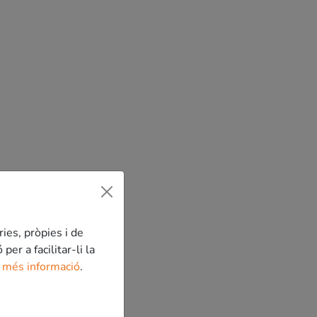
ries, pròpies i de
er a facilitar-li la
 més informació
.