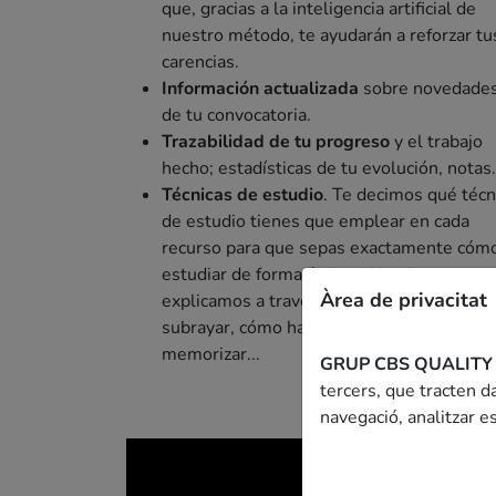
que, gracias a la inteligencia artificial de
nuestro método, te ayudarán a reforzar tu
carencias.
Información actualizada
sobre novedade
de tu convocatoria.
Trazabilidad de tu progreso
y el trabajo
hecho; estadísticas de tu evolución, notas.
Técnicas de estudio
. Te decimos qué técn
de estudio tienes que emplear en cada
recurso para que sepas exactamente cóm
estudiar de forma óptima. Y te las
Àrea de privacitat
explicamos a través de videoclases: cómo
subrayar, cómo hacer esquemas, cómo
memorizar...
GRUP CBS QUALITY
tercers, que tracten da
navegació, analitzar es