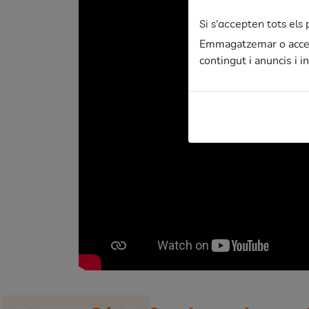
Si s'accepten tots el
Emmagatzemar o accedi
contingut i anuncis i 