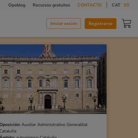
Opoblog
Recursos gratuitos
CONTACTO
CAT
ES
Carrit
Iniciar sesión
Registrarse
Oposición:
Auxiliar Administrativo Generalitat
Cataluña
Ámbito:
autonómico Cataluña