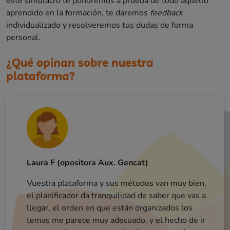
este simulacro te pondremos a prueba de todo aquello
aprendido en la formación, te daremos
feedback
individualizado y resolveremos tus dudas de forma
personal.
¿Qué opinan sobre nuestra
plataforma?
Laura F (opositora Aux. Gencat)
Vuestra plataforma y sus métodos van muy bien,
Cristian (opositor mossos)
el planificador da tranquilidad de saber que vas a
Erika (opositora mossos)
llegar, el orden en que están organizados los
La metodología me parece muy buena. Nunca
antes había estudiado así la verdad. Se repiten
muchas veces los conceptos, aspecto que ayuda a
temas me parece muy adecuado, y el hecho de ir