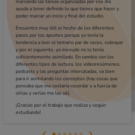
marcando las tareas organizadas por ese día
interiorizarlos.[...]
ayuda a tener definido lo que tienes que hacer y
La parte de desengranaje esta genial, puesto q
acabas de asimilar todos los conocimientos 
cada tema y además, después tienes el exam
para acabar de ver si algún concepto no te hab
poder marcar un inicio y final del estudio.
Carlos (opositor Guardia Urbana)
Sergi (opositor aux. adm. ajuntament)
Lydia (opositora aux adm gene)
ME GUSTA!!!!! Lo has enfocado muy muy bien
para que cada alumno pueda acceder al curso con
Encuentro muy útil el hecho de los diferentes
Muy buena sensación por ahora. Enhorabuena
El aplicativo que habéis realizado es una pasada.
pasos por los apuntes porque yo tenía la
el tiempo disponible! 💪💪
quedado claro.
Hace que realmente estudies.
Buenos días, el curso me tiene fascinada, tiene muy buena metodología y te ayuda a memorizar de una manera dinámica, a mi me cuesta un poco la comprensión total de la lectura en catalán por falta de costumbres, pero gracias a los videos resumenes me facilita el entendimiento y al tratarse de vídeos de corta duración no permite que te agobies. Por mi experiencia este método es el que mejor me funciona.
tendencia a leer el temario par de veces, subrayar
No os voy a engañar, es una metodología que
requiere dedicar muchas horas y requiere de
mucho esfuerzo ( pero bueno, quien algo quiere
algo le cuesta). A destacar, el hecho de tener
objetivos establecidos estas más concentrado en
y por el siguiente, ya menudo no lo tenía
Estaba algo asustada por la extensión del
temario, en cambio al conocer la plataforma y empezar a estudiar habéis conseguido que esté el doble de motivada. Muchísimas gracias y
suficientemente asimilado. En cambio con los
diferentes tipos de lectura, los videoresúmenes,
podcasts y las preguntas intercaladas, va bien
sobretodo ENHORABUENA!
lo que haces.
para ir asimilando los conceptos (hay cosas que
pensaba que me costaría recordar y a fuerza de
oírlas y verlas me las sé).
¡Gracias por el trabajo que realiza y seguir
estudiando!