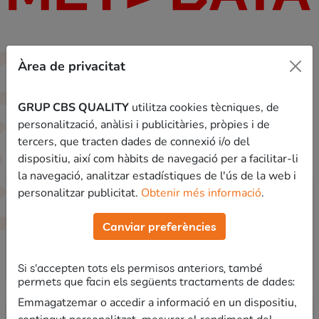
Àrea de privacitat
Contenido
Veremos todo lo que necesitas aprender para sacar la
GRUP CBS QUALITY
utilitza cookies tècniques, de
máxima nota posible en la
prueba psicológica
personalització, anàlisi i publicitàries, pròpies i de
competencial de los Bombers voluntaris de la
tercers, que tracten dades de connexió i/o del
Generalitat.
.
dispositiu, així com hàbits de navegació per a facilitar-li
la navegació, analitzar estadístiques de l'ús de la web i
personalitzar publicitat.
Obtenir més informació
.
Módulo Introducción
Canviar preferències
Bienvenida
Si s'accepten tots els permisos anteriors, també
permets que facin els següents tractaments de dades:
Emmagatzemar o accedir a informació en un dispositiu,
Módulo Psicotécnicos personalidad