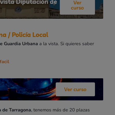
evista Diputación de
Ver
curso
a / Policía Local
 de Guardia Urbana
a la vista. Si quieres saber
acil
Ver curso
a de Tarragona
, tenemos más de 20 plazas