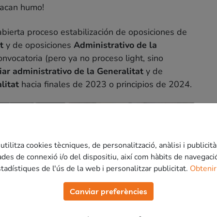
sacan humo!
ierta proceso estabilización de oposiciones de
t
y de oposiciones
Administrativo de la
onvocatoria (pero ya no proceso light, sino
iar administrativo de la Generalitat
y de
litat
hacia finales de 2023 o principios de 2024.
tivo Gencat
Ver curso
utilitza cookies tècniques, de personalització, anàlisi i publicità
des de connexió i/o del dispositiu, així com hàbits de navegació p
o de la Generalitat
están a punto de salir! Hay
tadístiques de l'ús de la web i personalitzar publicitat.
Obtenir
 hacia finales de 2023 o principios de 2024
Canviar preferències
Ver curso