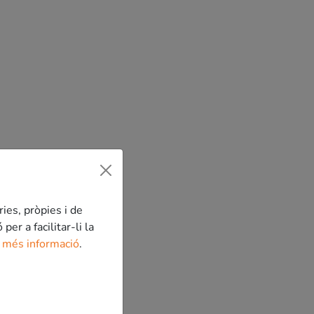
ries, pròpies i de
er a facilitar-li la
 més informació
.