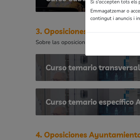
Si s'accepten tots el
Emmagatzemar o accedi
contingut i anuncis i 
3. Oposiciones 2023 ICS
Sobre las oposiciones del ICS te lo expl
Curso temario transversal
Curso temario específico 
4. Oposiciones Ayuntamiento