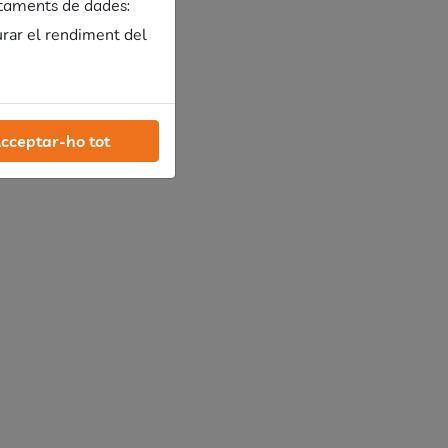
ctaments de dades:
urar el rendiment del
cceptar-ho tot