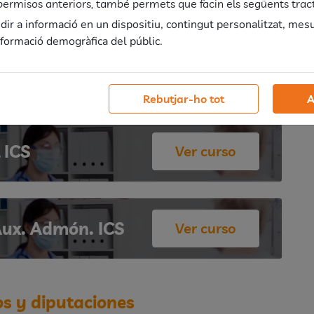
s permisos anteriors, també permets que facin els següents tra
r a informació en un dispositiu, contingut personalitzat, mes
informació demogràfica del públic.
icamos todo
aquí
.
Rebutjar-ho tot
A
 ICS
Ver curso
Aux. Admón. ICS
Ver curso
s y diputaciones