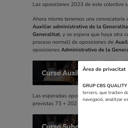
Las oposiciones 2023 de este colectivo 
Ahora mismo tenemos una convocatoria ab
Auxiliar administrativo de la Generalita
Generalitat
, y se espera que haya otra c
proceso normal) de oposiciones de
Auxil
oposiciones
Administrativo de la Genera
Àrea de privacitat
Curso Auxiliar administra
GRUP CBS QUALITY
tercers, que tracten da
Las esperadas oposiciones de
Subaltern
navegació, analitzar es
previstas 73 + 202 plazas por subalterno
Curso Subalterno Gencat