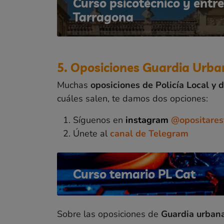
Curso psicotécnico y entr
Tarragona
5. Oposiciones Guardia Urban
Muchas
oposiciones de Policía Local y
cuáles salen, te damos dos opciones:
Síguenos en
instagram
@opositaresf
Únete al
canal de Telegram
Curso temario PL Cat
Sobre las oposiciones de
Guardia urban