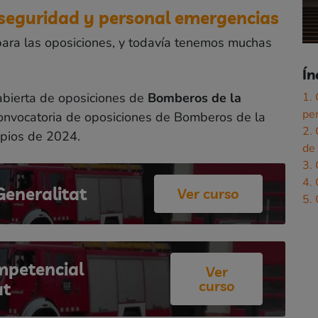
 seguridad y personal emergencias
ara las oposiciones, y todavía tenemos muchas
Ín
bierta de oposiciones de
Bomberos de la
1.
pe
convocatoria de oposiciones de Bomberos de la
2.
ipios de 2024.
de 
3.
4.
eneralitat
Ver curso
5. 
mpetencial
Ver
curso
at