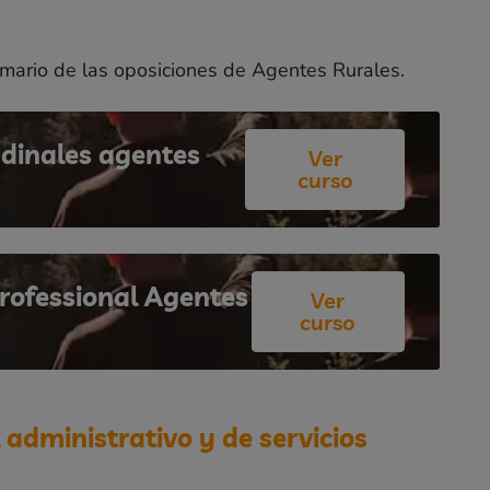
mario de las oposiciones de Agentes Rurales.
udinales agentes
Ver
curso
rofessional Agentes
Ver
curso
 administrativo y de servicios