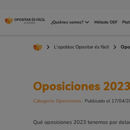
¿Quiénes somos?
Método OEF
Pla
L'opobloc Opositar és fàcil
Opo
Oposiciones 202
Categoria
:
Oposiciones
·
Publicado el
17/04/2
Qué oposiciones 2023 tenemos por dela